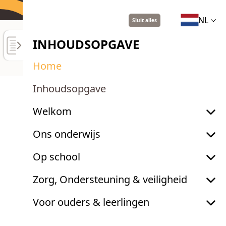
NL
Sluit alles
SCHOOLGIDS 2025-2026
INHOUDSOPGAVE
Home
Inhoudsopgave
Welkom
Ons onderwijs
ISE Nederlands
Op school
Tweetalige Afdeling
Zorg, Ondersteuning & veiligheid
SCHOOLGIDS 2025-2026
Voor ouders & leerlingen